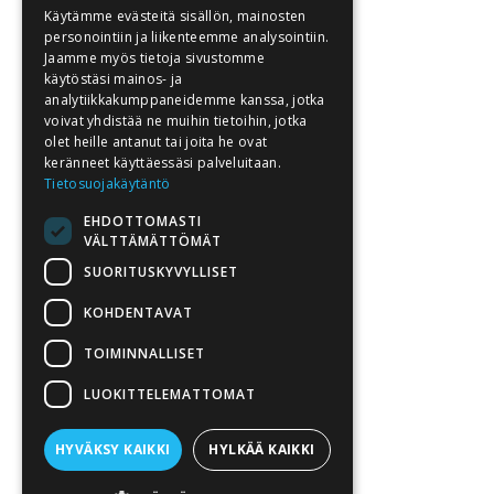
Käytämme evästeitä sisällön, mainosten
personointiin ja liikenteemme analysointiin.
Jaamme myös tietoja sivustomme
käytöstäsi mainos- ja
analytiikkakumppaneidemme kanssa, jotka
voivat yhdistää ne muihin tietoihin, jotka
olet heille antanut tai joita he ovat
keränneet käyttäessäsi palveluitaan.
Tietosuojakäytäntö
EHDOTTOMASTI
VÄLTTÄMÄTTÖMÄT
SUORITUSKYVYLLISET
KOHDENTAVAT
TOIMINNALLISET
LUOKITTELEMATTOMAT
Toiminta
Ajankohtaista
HYVÄKSY KAIKKI
HYLKÄÄ KAIKKI
Koulutukset
Kauppa