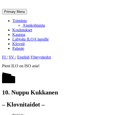
Primary Menu
Toiminta
Ajankohtaista
Koulutukset
Kauppa
Lahjoita ILOA lapsille
Klovnit
Palaute
FI /
SV /
English
Yhteystiedot
Pieni ILO on ISO asia!
10. Nuppu Kukkanen
– Klovnitaidot –