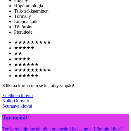
Pöljäily
Höpötuntologia
Tsik-tsakkaaminen
Törmäily
Luppoaikailu
Töttöröinti
Pierutiede
★
★
★
★
★
★
★
★
★
★
★
★
★
★
★
★
★
★
★
★
★
★
★
★
★
★
★
★
★
★
★
★
★
★
★
★
★
★
★
★
★
Klikkaa korttia niin se kääntyy ympäri!
Edellinen klovni
Kaikki klovnit
Seuraava klovni
Tue meitä!
Tee kertalahjoitus tai tule kuukausitukijaksemme. Lämmin kiitos!