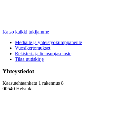
Katso kaikki tukijamme
Medialle ja yhteistyökumppaneille
Vuosikertomukset
Rekisteri- ja tietosuojaseloste
Tilaa uutiskirje
Yhteystiedot
Kaasutehtaankatu 1 rakennus 8
00540 Helsınki