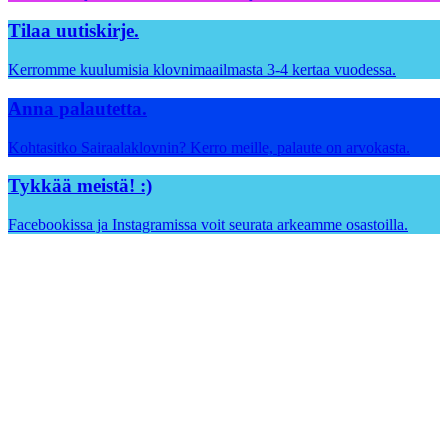
Tilaa uutiskirje.
Kerromme kuulumisia klovnimaailmasta 3-4 kertaa vuodessa.
Anna palautetta.
Kohtasitko Sairaalaklovnin? Kerro meille, palaute on arvokasta.
Tykkää meistä! :)
Facebookissa ja Instagramissa voit seurata arkeamme osastoilla.