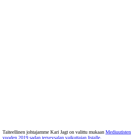
Taiteellinen johtajamme Kari Jagt on valittu mukaan
Mediuutisten
vuoden 2019 sadan terveysalan vaikuttajan listalle.