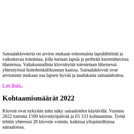
Sairaalaklovneria on arvion mukaan erinomaista lapsilähtöistä ja
vaikuttavaa toimintaa, jolla tuetaan lapsia ja perheitä kuormittavissa
tilanteissa. Valtakunnallista klovnityötä toteutetaan läheisessä
yhteistyössä hoitohenkilökunnan kanssa. Sairaalaklovnit ovat
arvioinnin mukaan osa lapsen hyvää ja laadukasta sairaalahoitoa.
Lue lisää..
Kohtaamismäärät 2022
Klovnit ovat nykyään tuttu näky sairaaloiden käytävillä. Vuonna
2022 toteutui 1590 klovnityöpäivää ja 65 333 kohtaamista. Työtä
tehtiin yhteensä 28 klovnin voimin, kaikissa yliopistollisissa
sairaaloissa.