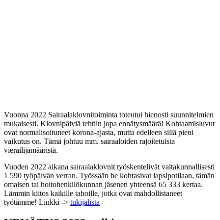
Vuonna 2022 Sairaalaklovnitoiminta toteutui hienosti suunnitelmien
mukaisesti. Klovnipäiviä tehtiin jopa ennätysmäärä! Kohtaamisluvut
ovat normalisoituneet korona-ajasta, mutta edelleen sillä pieni
vaikutus on. Tämä johtuu mm. sairaaloiden rajoitetuista
vierailijamääristä.
Vuoden 2022 aikana sairaalaklovnit työskentelivät valtakunnallisesti
1 590 työpäivän verran. Työssään he kohtasivat lapsipotilaan, tämän
omaisen tai hoitohenkilökunnan jäsenen yhteensä 65 333 kertaa.
Lämmin kiitos kaikille tahoille, jotka ovat mahdollistaneet
työtämme! Linkki ->
tukijalista