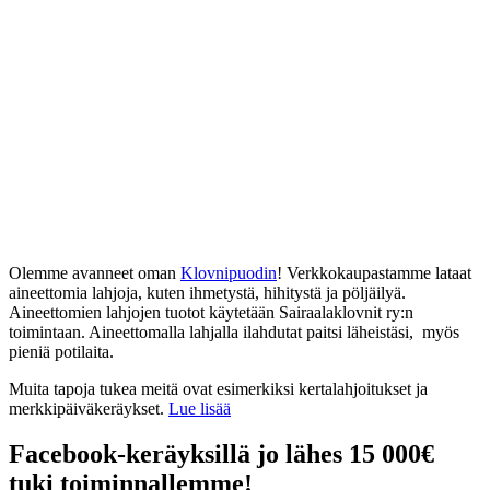
Olemme avanneet oman
Klovnipuodin
! Verkkokaupastamme lataat
aineettomia lahjoja, kuten ihmetystä, hihitystä ja pöljäilyä.
Aineettomien lahjojen tuotot käytetään Sairaalaklovnit ry:n
toimintaan. Aineettomalla lahjalla ilahdutat paitsi läheistäsi, myös
pieniä potilaita.
Muita tapoja tukea meitä ovat esimerkiksi kertalahjoitukset ja
merkkipäiväkeräykset.
Lue lisää
Facebook-keräyksillä jo lähes 15 000€
tuki toiminnallemme!