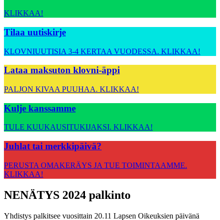
KLIKKAA!
Tilaa uutiskirje
KLOVNIUUTISIA 3-4 KERTAA VUODESSA. KLIKKAA!
Lataa maksuton klovni-äppi
PALJON KIVAA PUUHAA. KLIKKAA!
Kulje kanssamme
TULE KUUKAUSITUKIJAKSI. KLIKKAA!
Juhlat tai merkkipäivä?
PERUSTA OMAKERÄYS JA TUE TOIMINTAAMME.
KLIKKAA!
NENÄTYS 2024 palkinto
Yhdistys palkitsee vuosittain 20.11 Lapsen Oikeuksien päivänä