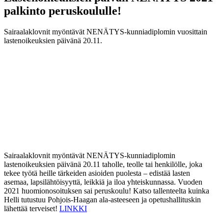
palkinto peruskoululle!
Sairaalaklovnit myöntävät NENÄTYS-kunniadiplomin vuosittain
lastenoikeuksien päivänä 20.11.
Sairaalaklovnit myöntävät NENÄTYS-kunniadiplomin
lastenoikeuksien päivänä 20.11 taholle, teolle tai henkilölle, joka
tekee työtä heille tärkeiden asioiden puolesta – edistää lasten
asemaa, lapsilähtöisyyttä, leikkiä ja iloa yhteiskunnassa. Vuoden
2021 huomionosoituksen sai peruskoulu! Katso tallenteelta kuinka
Helli tutustuu Pohjois-Haagan ala-asteeseen ja opetushallituskin
lähettää terveiset!
LINKKI