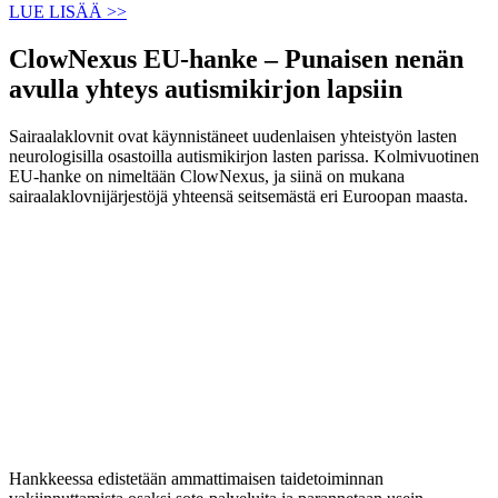
LUE LISÄÄ >>
ClowNexus EU-hanke – Punaisen nenän
avulla yhteys autismikirjon lapsiin
Sairaalaklovnit ovat käynnistäneet uudenlaisen yhteistyön lasten
neurologisilla osastoilla autismikirjon lasten parissa. Kolmivuotinen
EU-hanke on nimeltään ClowNexus, ja siinä on mukana
sairaalaklovnijärjestöjä yhteensä seitsemästä eri Euroopan maasta.
Hankkeessa edistetään ammattimaisen taidetoiminnan