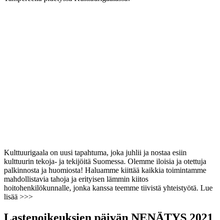
Kulttuurigaala on uusi tapahtuma, joka juhlii ja nostaa esiin
kulttuurin tekoja- ja tekijöitä Suomessa. Olemme iloisia ja otettuja
palkinnosta ja huomiosta! Haluamme kiittää kaikkia toimintamme
mahdollistavia tahoja ja erityisen lämmin kiitos
hoitohenkilökunnalle, jonka kanssa teemme tiivistä yhteistyötä. Lue
lisää >>>
Lastenoikeuksien päivän NENÄTYS 2021