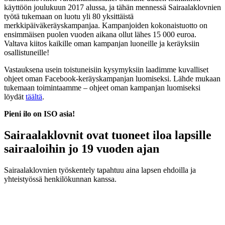
käyttöön joulukuun 2017 alussa, ja tähän mennessä Sairaalaklovnien
työtä tukemaan on luotu yli 80 yksittäistä
merkkipäiväkeräyskampanjaa. Kampanjoiden kokonaistuotto on
ensimmäisen puolen vuoden aikana ollut lähes 15 000 euroa.
Valtava kiitos kaikille oman kampanjan luoneille ja keräyksiin
osallistuneille!
Vastauksena usein toistuneisiin kysymyksiin laadimme kuvalliset
ohjeet oman Facebook-keräyskampanjan luomiseksi. Lähde mukaan
tukemaan toimintaamme – ohjeet oman kampanjan luomiseksi
löydät
täältä
.
Pieni ilo on ISO asia!
Sairaalaklovnit ovat tuoneet iloa lapsille
sairaaloihin jo 19 vuoden ajan
Sairaalaklovnien työskentely tapahtuu aina lapsen ehdoilla ja
yhteistyössä henkilökunnan kanssa.