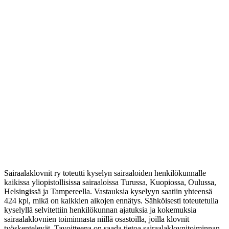
Sairaalaklovnit ry toteutti kyselyn sairaaloiden henkilökunnalle
kaikissa yliopistollisissa sairaaloissa Turussa, Kuopiossa, Oulussa,
Helsingissä ja Tampereella. Vastauksia kyselyyn saatiin yhteensä
424 kpl, mikä on kaikkien aikojen ennätys. Sähköisesti toteutetulla
kyselyllä selvitettiin henkilökunnan ajatuksia ja kokemuksia
sairaalaklovnien toiminnasta niillä osastoilla, joilla klovnit
työskentelevät. Tavoitteena on saada tietoa sairaalaklovnitoiminnan