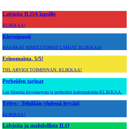
Lahjoita ILOA lapsille
KLIKKAA!
Klovnipuoti
HAUSKAT AINEETTOMAT LAHJAT. KLIKKAA!
Erinomaista, 5/5!
THL ARVIOI TOIMINNAN. KLIKKAA!
Perheiden tarinat
Lue blogista klovniarjesta ja perheiden kokemuksista KLIKKAA.
Yritys - Tehdään yhdessä hyvää!
KLIKKAA!
Lahjoita ja mahdollista ILO