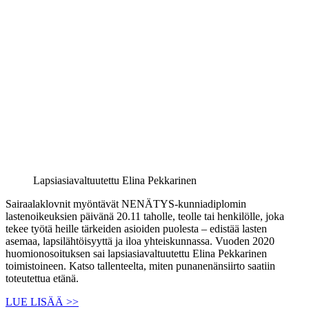
Lapsiasiavaltuutettu Elina Pekkarinen
Sairaalaklovnit myöntävät NENÄTYS-kunniadiplomin
lastenoikeuksien päivänä 20.11 taholle, teolle tai henkilölle, joka
tekee työtä heille tärkeiden asioiden puolesta – edistää lasten
asemaa, lapsilähtöisyyttä ja iloa yhteiskunnassa. Vuoden 2020
huomionosoituksen sai lapsiasiavaltuutettu Elina Pekkarinen
toimistoineen. Katso tallenteelta, miten punanenänsiirto saatiin
toteutettua etänä.
LUE LISÄÄ >>