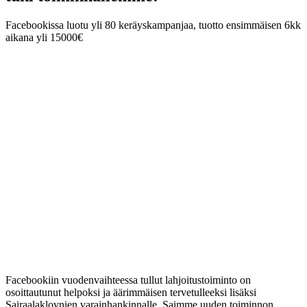
Facebookissa luotu yli 80 keräyskampanjaa, tuotto ensimmäisen 6kk
aikana yli 15000€
Facebookiin vuodenvaihteessa tullut lahjoitustoiminto on
osoittautunut helpoksi ja äärimmäisen tervetulleeksi lisäksi
Sairaalaklovnien varainhankinnalle. Saimme uuden toiminnon