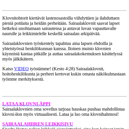
Klovnitohtorit kiertävät lastenosastoilla viihdyttäen ja ilahduttaen
pieniä potilaita ja heidän perheitään. Sairaalaklovnit saavat lapset
hetkeksi unohtamaan sairautensa ja antavat luvan vapauttavalle
naurulle ja leikkimielelle keskellä sairaalan arkipäivää.
Sairaalaklovnien työskentely tapahtuu aina lapsen ehdoilla ja
yhteistyössä henkilökunnan kanssa. Iloinen muisto klovnien
käynnistä kantaa pitkälle ja auttaa sairaalakokemuksen käsittelyssä
myös jälkikäteen.
Katso
VIDEO
työstämme! (Kesto 4:28) Sairaalaklovnit,
hoitohenkilökunta ja perheet kertovat kukin omasta näkökulmastaan
työmme merkityksestä.
LATAA KLOVNI-ÄPPI
Sairaalaklovnien oma sovellus tarjoaa hauskaa puuhaa mahdollistaa
klovni-ilon myös virtuaalisesti. Lataa ja luo oma klovnihahmosi!
SAIRAALAHIIREN LEIKKISIVU