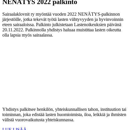
NENÄTYS 2022 palkinto
Sairaalaklovnit ry myöntää vuoden 2022 NENÄTYS-palkinnon
järjestöille, jotka tekevät työtä lasten viihtyvyyden ja hyvinvoinnin
eteen sairaaloissa. Palkinto julkistetaan Lastenoikeuksien päivänä
20.11.2022. Palkinnolla yhdistys haluaa muistittaa lasten oikeutta
olla lapsia myös sairaalassa.
Yhdistys palkitsee henkilön, yhteiskunnallisen tahon, instituution tai
toiminnan, joka edistää lasten huomioimista, iloa, leikkiä ja ihmisten
välistä vuorovaikutusta yhteiskunnassa.
LUE LISÄÄ…