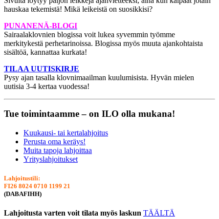
Sivulta löytyy paljon leikkejä ajanvietteeksi, aina kun kaipaat jotain
hauskaa tekemistä! Mikä leikeistä on suosikkisi?
PUNANENÄ-BLOGI
Sairaalaklovnien blogissa voit lukea syvemmin työmme
merkitykestä perhetarinoissa. Blogissa myös muuta ajankohtaista
sisältöä, kannattaa kurkata!
TILAA UUTISKIRJE
Pysy ajan tasalla klovnimaailman kuulumisista. Hyvän mielen
uutisia 3-4 kertaa vuodessa!
Tue toimintaamme – on ILO olla mukana!
Kuukausi- tai kertalahjoitus
Perusta oma keräys!
Muita tapoja lahjoittaa
Yrityslahjoitukset
Lahjoitustili:
FI26 8024 0710 1199 21
(DABAFIHH)
Lahjoitusta varten voit tilata myös laskun
TÄÄLTÄ