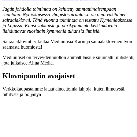
Jagtin johdolla toimintaa on kehitetty ammattimaisempaan
suuntaan. Nyt jokaisessa yliopistosairaalassa on oma vakituinen
sairaalaklovni. Tänä vuonna toimintaa on testattu Kymenlaaksossa
ja Lapissa. Kuusi vakituista ja parikymmentä keikkaklovnia
ilahduttavat vuosittain kymmeniä tuhansia ihmisiä.
Sairaalaklovnit ry kiittää Mediuutisia Karin ja sairaalaklovnien työn
saamasta huomiosta!
Mediuutiset on terveydenhuollon ammattilaisille suunnattu uutislehti,
jota julkaisee Alma Media.
Klovnipuodin avajaiset
Verkkokaupastamme lataat aineettomia lahjoja, kuten ihmetystä,
hihitystä ja pöljäilyä