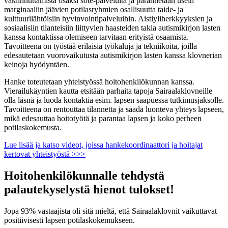
vakiinnuttamista osaksi sote-palveluita ja parannetaan usein
marginaaliin jäävien potilasryhmien osallisuutta taide- ja
kulttuurilähtöisiin hyvinvointipalveluihin. Aistiyliherkkyyksien ja
sosiaalisiin tilanteisiin liittyvien haasteiden takia autismikirjon lasten
kanssa kontaktissa olemiseen tarvitaan erityistä osaamista.
Tavoitteena on työstää erilaisia työkaluja ja tekniikoita, joilla
edesautetaan vuorovaikutusta autismikirjon lasten kanssa klovnerian
keinoja hyödyntäen.
Hanke toteutetaan yhteistyössä hoitohenkilökunnan kanssa.
Vierailukäyntien kautta etsitään parhaita tapoja Sairaalaklovneille
olla läsnä ja luoda kontaktia esim. lapsen saapuessa tutkimusjaksolle.
Tavoitteena on rentouttaa tilannetta ja saada luonteva yhteys lapseen,
mikä edesauttaa hoitotyötä ja parantaa lapsen ja koko perheen
potilaskokemusta.
Lue lisää ja katso videot, joissa hankekoordinaattori ja hoitajat
kertovat yhteistyöstä >>>
Hoitohenkilökunnalle tehdystä
palautekyselystä hienot tulokset!
Jopa 93% vastaajista oli sitä mieltä, että Sairaalaklovnit vaikuttavat
positiivisesti lapsen potilaskokemukseen.