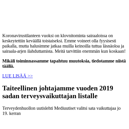
Koronavirustilanteen vuoksi on klovnitominta sairaaloissa on
keskeytettiin keväällä toistaiseksi. Emme voineet olla fyysisesti
paikalla, mutta halusimme jatkaa muilla keinoilla tuttua läsnäoloa ja
sairaala-arjen ilahduttamista. Meitä tarvittiin enemmän kun koskaan!
Mikäli toiminnassamme tapahtuu muutoksia, tiedotamme niistä
täällä.
LUE LISÄÄ >>
Taiteellinen johtajamme vuoden 2019
sadan terveysvaikuttajan listalle
Terveydenhuollon uutislehti Mediuutiset valitsi sata vaikuttajaa jo
19. kerran