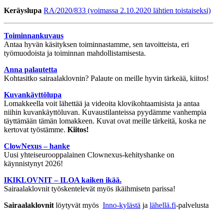
Keräys­lupa
RA/2020/833 (voimassa 2.10.2020 lähtien toistaiseksi)
Toiminnankuvaus
Antaa hyvän käsityksen toiminnastamme, sen tavoitteista, eri
työmuodoista ja toiminnan mahdollistamisesta.
Anna palautetta
Kohtasitko sairaalaklovnin? Palaute on meille hyvin tärkeää, kiitos!
Kuvankäyttölupa
Lomakkeella voit lähettää ja videoita klovikohtaamisista ja antaa
niihin kuvankäyttöluvan. Kuvaustilanteissa pyydämme vanhempia
täyttämään tämän lomakkeen. Kuvat ovat meille tärkeitä, koska ne
kertovat työstämme.
Kiitos!
ClowNexus – hanke
Uusi yhteiseurooppalainen Clownexus-kehityshanke on
käynnistynyt 2026!
IKIKLOVNIT – ILOA kaiken ikää.
Sairaalaklovnit työskentelevät myös ikäihmisetn parissa!
Sairaalaklovnit
löytyvät myös
Inno-kylästä
ja
lähellä.fi
-palvelusta