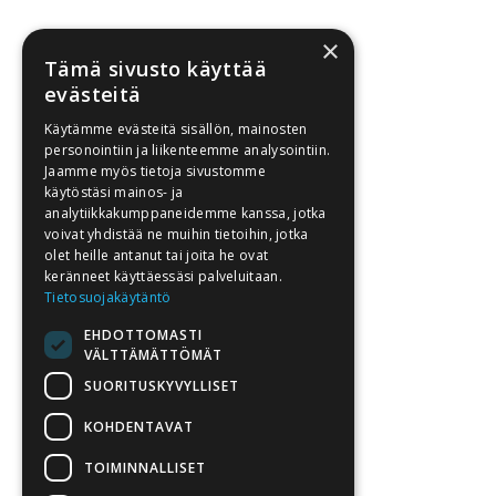
×
Tämä sivusto käyttää
evästeitä
Käytämme evästeitä sisällön, mainosten
personointiin ja liikenteemme analysointiin.
Jaamme myös tietoja sivustomme
käytöstäsi mainos- ja
analytiikkakumppaneidemme kanssa, jotka
voivat yhdistää ne muihin tietoihin, jotka
olet heille antanut tai joita he ovat
keränneet käyttäessäsi palveluitaan.
Tietosuojakäytäntö
EHDOTTOMASTI
VÄLTTÄMÄTTÖMÄT
SUORITUSKYVYLLISET
KOHDENTAVAT
TOIMINNALLISET