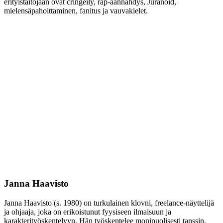
erityistaitojaan ovat cringeily, räp-äännähdys, Juranoid,
mielensäpahoittaminen, fanitus ja vauvakielet.
Janna Haavisto
Janna Haavisto (s. 1980) on turkulainen klovni, freelance-näyttelijä
ja ohjaaja, joka on erikoistunut fyysiseen ilmaisuun ja
karakterityöskentelyyn. Hän työskentelee monipuolisesti tanssin,