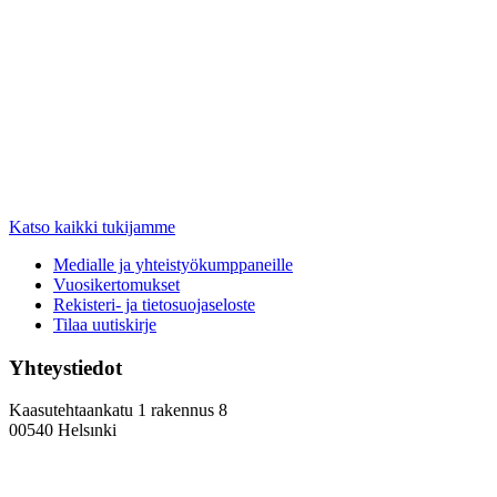
Katso kaikki tukijamme
Medialle ja yhteistyökumppaneille
Vuosikertomukset
Rekisteri- ja tietosuojaseloste
Tilaa uutiskirje
Yhteystiedot
Kaasutehtaankatu 1 rakennus 8
00540 Helsınki