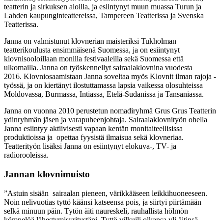
teatterin ja sirkuksen aloilla, ja esiintynyt muun muassa Turun ja
Lahden kaupunginteattereissa, Tampereen Teatterissa ja Svenska
Teatterissa.
Janna on valmistunut klovnerian maisteriksi Tukholman
teatterikoulusta ensimmäisenä Suomessa, ja on esiintynyt
klovnisooloillaan monilla festivaaleilla sekä Suomessa että
ulkomailla. Janna on työskennellyt sairaalaklovnina vuodesta
2016. Klovniosaamistaan Janna soveltaa myös Klovnit ilman rajoja -
työssä, ja on kiertänyt ilostuttamassa lapsia vaikessa olosuhteissa
Moldovassa, Burmassa, Intiassa, Etelä-Sudanissa ja Tansaniassa.
Janna on vuonna 2010 perustetun nomadiryhmä Grus Grus Teatterin
ydinryhmän jäsen ja varapuheenjohtaja. Sairaalaklovnityön ohella
Janna esiintyy aktiivisesti vapaan kentän monitaiteellisissa
produktioissa ja opettaa fyysistä ilmaisua sekä klovneriaa.
Teatterityön lisäksi Janna on esiintynyt elokuva-, TV- ja
radiorooleissa.
Jannan klovnimuisto
”Astuin sisään sairaalan pieneen, värikkääseen leikkihuoneeseen.
Noin nelivuotias tyttö käänsi katseensa pois, ja siirtyi piirtämään
selkä minuun päin. Tytön äiti naureskeli, rauhallista hölmön
kömpelöä lähestymisyritystäni. Tyttö vilkuili olkansa yli äitinsä