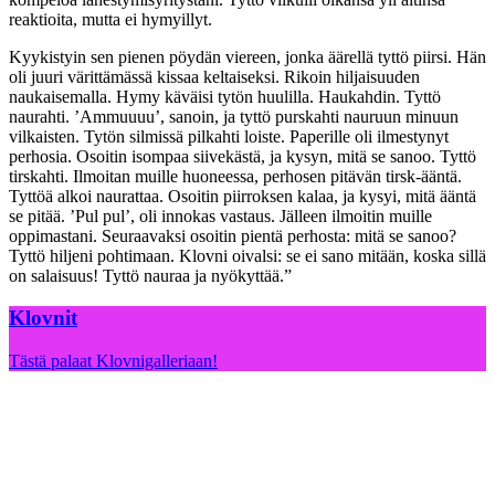
reaktioita, mutta ei hymyillyt.
Kyykistyin sen pienen pöydän viereen, jonka äärellä tyttö piirsi. Hän
oli juuri värittämässä kissaa keltaiseksi. Rikoin hiljaisuuden
naukaisemalla. Hymy käväisi tytön huulilla. Haukahdin. Tyttö
naurahti. ’Ammuuuu’, sanoin, ja tyttö purskahti nauruun minuun
vilkaisten. Tytön silmissä pilkahti loiste. Paperille oli ilmestynyt
perhosia. Osoitin isompaa siivekästä, ja kysyn, mitä se sanoo. Tyttö
tirskahti. Ilmoitan muille huoneessa, perhosen pitävän tirsk-ääntä.
Tyttöä alkoi naurattaa. Osoitin piirroksen kalaa, ja kysyi, mitä ääntä
se pitää. ’Pul pul’, oli innokas vastaus. Jälleen ilmoitin muille
oppimastani. Seuraavaksi osoitin pientä perhosta: mitä se sanoo?
Tyttö hiljeni pohtimaan. Klovni oivalsi: se ei sano mitään, koska sillä
on salaisuus! Tyttö nauraa ja nyökyttää.”
Klovnit
Tästä palaat Klovnigalleriaan!