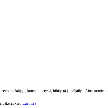
ettomia lahjoja, kuten ihmetystä, hihitystä ja pöljäilyä. Aineettomien l
päiväkeräykset.
Lue lisää