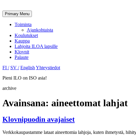
Primary Menu
Toiminta
Ajankohtaista
Koulutukset
Kauppa
Lahjoita ILOA lapsille
Klovnit
Palaute
FI /
SV /
English
Yhteystiedot
Pieni ILO on ISO asia!
archive
Avainsana:
aineettomat lahjat
Klovnipuodin avajaiset
Verkkokaupastamme lataat aineettomia lahjoja, kuten ihmetystä, hihitys