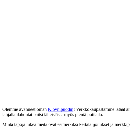
Olemme avanneet oman
Klovnipuodin
! Verkkokaupastamme lataat aine
lahjalla ilahdutat paitsi läheistäsi, myös pieniä potilaita.
Muita tapoja tukea meitä ovat esimerkiksi kertalahjoitukset ja merkki